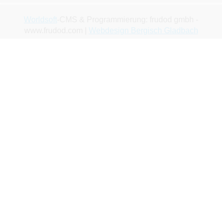
Worldsoft
-CMS & Programmierung: frudod gmbh -
www.frudod.com |
Webdesign Bergisch Gladbach