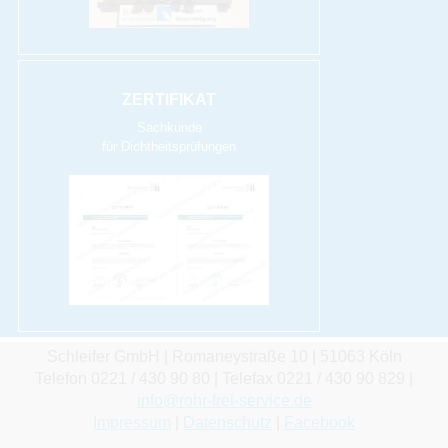
ZERTIFIKAT
Sachkunde
für Dichtheitsprüfungen
Schleifer GmbH | Romaneystraße 10 | 51063 Köln
Telefon 0221 / 430 90 80 | Telefax 0221 / 430 90 829 |
info@rohr-frei-service.de
Impressum
|
Datenschutz
|
Facebook